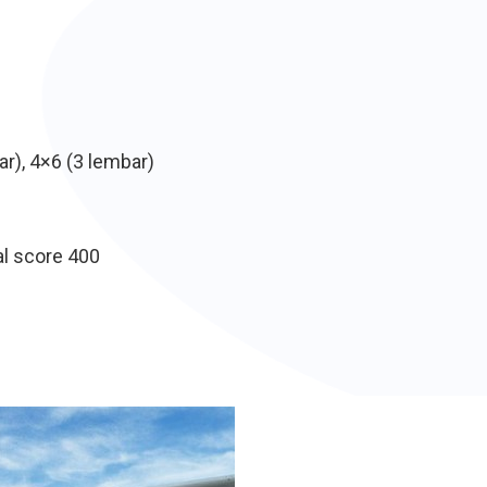
r), 4×6 (3 lembar)
al score 400