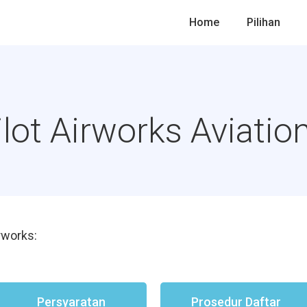
Home
Pilihan
ilot Airworks Aviati
rworks:
Persyaratan
Prosedur Daftar