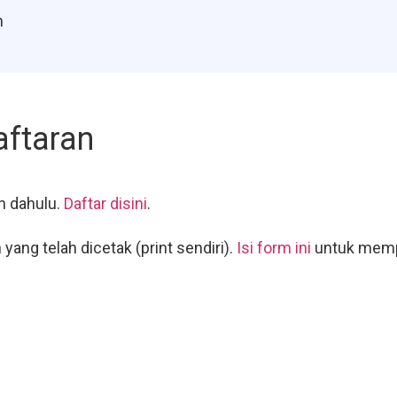
n
aftaran
ih dahulu.
Daftar disini
.
yang telah dicetak (print sendiri).
Isi form ini
untuk mempe